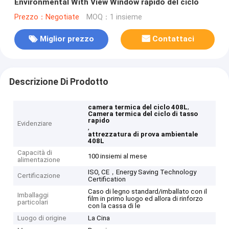
Environmental With View Window rapido del ciclo
Prezzo：Negotiate
MOQ：1 insieme
Miglior prezzo
Contattaci
Descrizione Di Prodotto
,
camera termica del ciclo 408L
Camera termica del ciclo di tasso
rapido
Evidenziare
,
attrezzatura di prova ambientale
408L
Capacità di
100 insiemi al mese
alimentazione
ISO, CE，Energy Saving Technology
Certificazione
Certification
Caso di legno standard/imballato con il
Imballaggi
film in primo luogo ed allora di rinforzo
particolari
con la cassa di le
Luogo di origine
La Cina