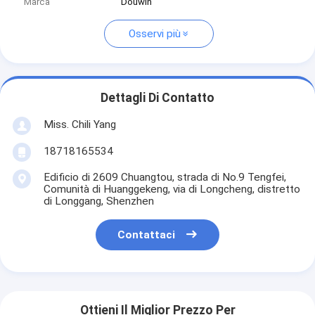
Marca
Douwin
Osservi più
Dettagli Di Contatto
Miss. Chili Yang
18718165534
Edificio di 2609 Chuangtou, strada di No.9 Tengfei,
Comunità di Huanggekeng, via di Longcheng, distretto
di Longgang, Shenzhen
Contattaci
Ottieni Il Miglior Prezzo Per