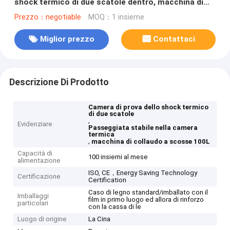
shock termico di due scatole dentro, macchina di
collaudo a scosse 100L
Prezzo：negotiable
MOQ：1 insieme
Miglior prezzo
Contattaci
Descrizione Di Prodotto
Camera di prova dello shock termico
di due scatole
,
Evidenziare
Passeggiata stabile nella camera
termica
,
macchina di collaudo a scosse 100L
Capacità di
100 insiemi al mese
alimentazione
ISO, CE，Energy Saving Technology
Certificazione
Certification
Caso di legno standard/imballato con il
Imballaggi
film in primo luogo ed allora di rinforzo
particolari
con la cassa di le
Luogo di origine
La Cina