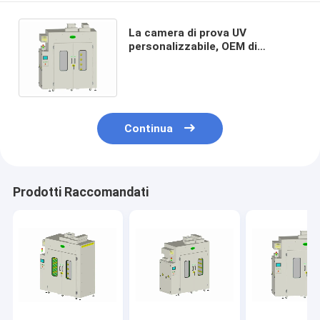
La camera di prova UV
personalizzabile, OEM di
invecchiamento 2880L ha
accelerato l'azione corrosiva
degli elementi del tester
Continua
Prodotti Raccomandati