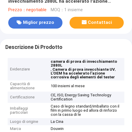
invecchiamento 2880L ha accelerato l'azione
corrosiva degli elementi del tester
Prezzo：negotiable
MOQ：1 insieme
Miglior prezzo
Contattaci
Descrizione Di Prodotto
camera di prova di invecchiamento
2880L
Evidenziare
,
,
Camera di prova invecchiante UV
L'OEM ha accelerato l'azione
corrosiva degli elementi del tester
Capacità di
100 insiemi al mese
alimentazione
CE, ISO, Energy Saving Technology
Certificazione
Certification
Caso di legno standard/imballato con il
Imballaggi
film in primo luogo ed allora di rinforzo
particolari
con la cassa di le
Luogo di origine
La Cina
Marca
Douwin