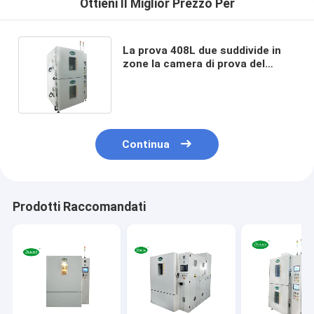
Ottieni Il Miglior Prezzo Per
La prova 408L due suddivide in
zone la camera di prova del
riciclaggio termico per i telefoni
cellulari dei moduli di PV
Continua
Prodotti Raccomandati