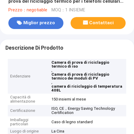
prova del riciclaggio termico per i telefoni cellulari
dei moduli di PV
Prezzo：negotiable
MOQ：1 INSIEME
Miglior prezzo
Contattaci
Descrizione Di Prodotto
Camera di prova di riciclaggio
termico di iso
,
Camera di prova di riciclaggio
Evidenziare
termico dei moduli di PV
,
camera di riciclaggio di temperatura
408L
Capacità di
150 insiemi al mese
alimentazione
ISO, CE，Energy Saving Technology
Certificazione
Certification
Imballaggi
Caso di legno standard
particolari
Luogo di origine
La Cina