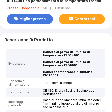
ISO14001 ha personalizzato la temperatura fredda
Prezzo：negotiable
MOQ：1 insieme
Miglior prezzo
Contattaci
Descrizione Di Prodotto
Camera di prova di umidità di
temperatura ISO14001
,
Camera di prova di umidità di
Evidenziare
temperatura ISO9001
,
Camera temporanea di umidità
ISO14001
Capacità di
100 insiemi al mese
alimentazione
CE, ISO, Energy Saving Technology
Certificazione
Certification
Caso di legno standard/imballato con il
Imballaggi
film in primo luogo ed allora di rinforzo
particolari
con la cassa di le