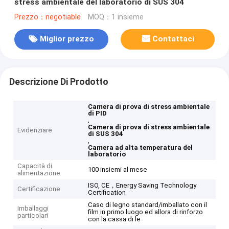
stress ambientale del laboratorio di SUS 304
Prezzo：negotiable
MOQ：1 insieme
Miglior prezzo
Contattaci
Descrizione Di Prodotto
Camera di prova di stress ambientale
di PID
,
Camera di prova di stress ambientale
Evidenziare
di SUS 304
,
Camera ad alta temperatura del
laboratorio
Capacità di
100 insiemi al mese
alimentazione
ISO, CE，Energy Saving Technology
Certificazione
Certification
Caso di legno standard/imballato con il
Imballaggi
film in primo luogo ed allora di rinforzo
particolari
con la cassa di le