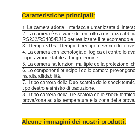
Caratteristiche principali:
La camera adotta l'interfaccia umanizzata di intera
1.
2. La camera è software di controllo a distanza abbin
RS232/RS485/RJ45 per realizzare il telecomando e l
3. Il tempo ≤10s, il tempo di recupero ≤5min di conve
4. La camera con tecnologia di logica di controllo 
l'operazione stabile a lungo termine.
5. La camera ha funzioni multiple della protezione, che
6. Le componenti principali della camera provengono 
ha alta affidabilità.
7. il tipo camera della Due-scatola dello shock termic
tipo destro e sinistro di traduzione.
8. il tipo camera della Tre-scatola dello shock termic
prova/zona ad alta temperatura e la zona della prov
Alcune immagini dei nostri prodotti: