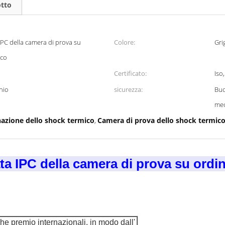
otto
IPC della camera di prova su
Colore:
Gri
ico
Certificato:
Iso
nio
sicurezza:
Buo
mec
nazione dello shock termico
Camera di prova dello shock termico
,
ta IPC della camera di prova su ordi
he premio internazionali, in modo dall'