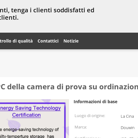
enti, tenga i clienti soddisfatti ed
lienti.
rollo di qualità
Contattici
Notizie
PC della camera di prova su ordinazio
Informazioni di base
Luogo di origine:
La Cina
Marca:
Douwin