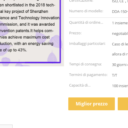
Certificazione:
ISO, CE，E
Numero di modello:
DDA-150~
Quantità di ordine
1 insieme
minimo:
Prezzo:
negotiabl
Imballaggi particolari:
Caso di l
allora di 
Tempi di consegna:
30 giorni
Termini di pagamento:
T/T
Capacità di
100 insie
alimentazione:
Miglior prezzo