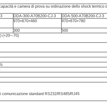
apacità e camera di prova su ordinazione dello shock termico d
-3
DDA-300-A70B200-CJ-3
DDA-500-A70B200-CJ-3
970×670×460
970×670×780
300
500
) (+20~-70)
1%
)
ia di comunicazione standard RS232/RS485/RJ45