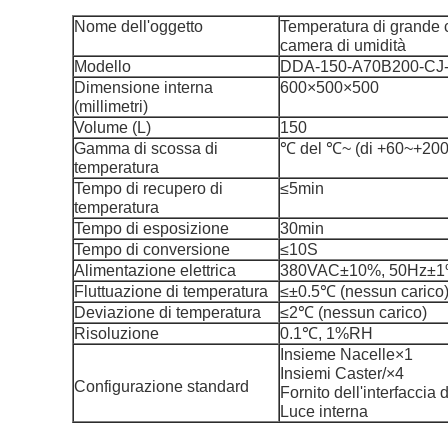
Nome dell'oggetto
Temperatura di grande c
camera di umidità
Modello
DDA-150-A70B200-CJ
Dimensione interna
600×500×500
(millimetri)
Volume (L)
150
Gamma di scossa di
℃ del ℃~ (di +60~+200
temperatura
Tempo di recupero di
≤5min
temperatura
Tempo di esposizione
30min
Tempo di conversione
≤10S
Alimentazione elettrica
380VAC±10%, 50Hz±
Fluttuazione di temperatura
≤±0.5℃ (nessun carico
Deviazione di temperatura
≤2℃ (nessun carico)
Risoluzione
0.1℃, 1%RH
Insieme Nacelle×1
Insiemi Caster/×4
Configurazione standard
Fornito dell'interfacc
Luce interna