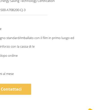
nergy Saving Technology Certification
500-A70B200-CJ-3
e
egno standard/imballato con il film in primo luogo ed
rinforzo con la cassa di le
 dopo ordine
mi al mese
Contattaci