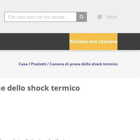
Italian
search
Richieda una citazione
Casa
/
Prodotti
/
Camera di prova dello shock termico
ne dello shock termico