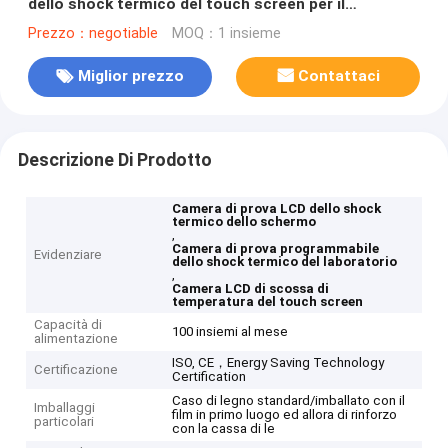
dello shock termico del touch screen per il
laboratorio
Prezzo：negotiable
MOQ：1 insieme
Miglior prezzo
Contattaci
Descrizione Di Prodotto
Camera di prova LCD dello shock
termico dello schermo
,
Camera di prova programmabile
Evidenziare
dello shock termico del laboratorio
,
Camera LCD di scossa di
temperatura del touch screen
Capacità di
100 insiemi al mese
alimentazione
ISO, CE，Energy Saving Technology
Certificazione
Certification
Caso di legno standard/imballato con il
Imballaggi
film in primo luogo ed allora di rinforzo
particolari
con la cassa di le